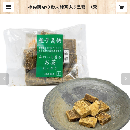
柿内商店の粉末緑茶入り黒糖 （受注
生産のため、お時間を頂きます） | お
茶の種子島松寿園 オンラインショップ
｜ 緑茶・和紅茶・生姜紅茶・ほうじ茶
などの通販