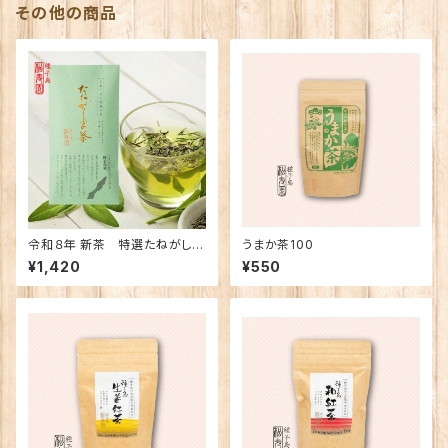
その他の商品
令和８年 新茶 特選たねがしま
うまか茶100
茶
¥1,420
¥550