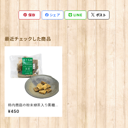
保存
シェア
LINE
ポスト
最近チェックした商品
柿内商店の粉末緑茶入り黒糖
（受注生産のため、お時間を頂き
¥450
ます）