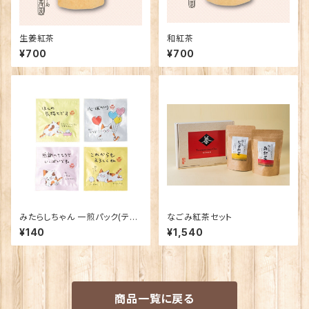
生姜紅茶
和紅茶
¥700
¥700
みたらしちゃん 一煎パック(ティ
なごみ紅茶セット
ーバッグ)
¥140
¥1,540
商品一覧に戻る